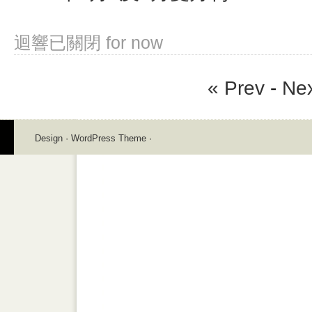
迴響已關閉
for now
« Prev
-
Nex
Design
·
WordPress Theme
·