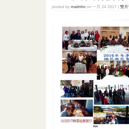
posted by
matinho
on 一月 24 2017 |
雙月