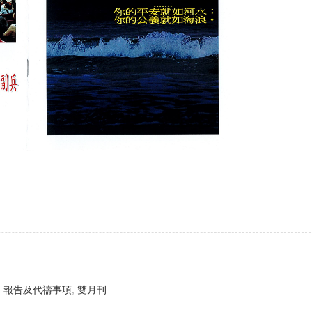
,
報告及代禱事項
,
雙月刊