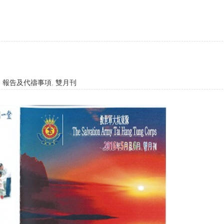
,
報告及代禱事項
,
雙月刊