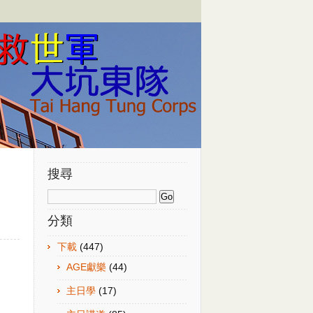
搜尋
分類
下載
(447)
AGE獻樂
(44)
主日學
(17)