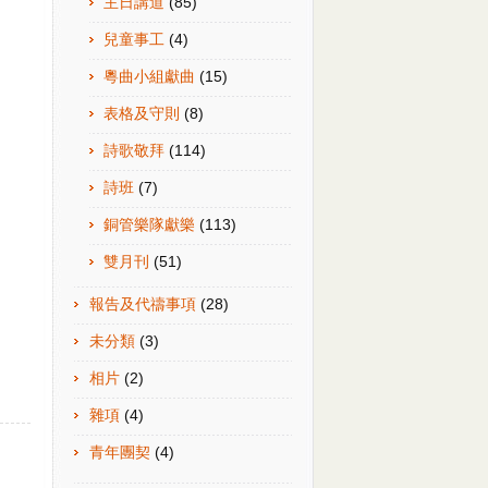
主日講道
(85)
兒童事工
(4)
粵曲小組獻曲
(15)
表格及守則
(8)
詩歌敬拜
(114)
詩班
(7)
銅管樂隊獻樂
(113)
雙月刊
(51)
報告及代禱事項
(28)
未分類
(3)
相片
(2)
雜項
(4)
青年團契
(4)