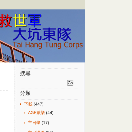
搜尋
分類
下載
(447)
AGE獻樂
(44)
主日學
(17)