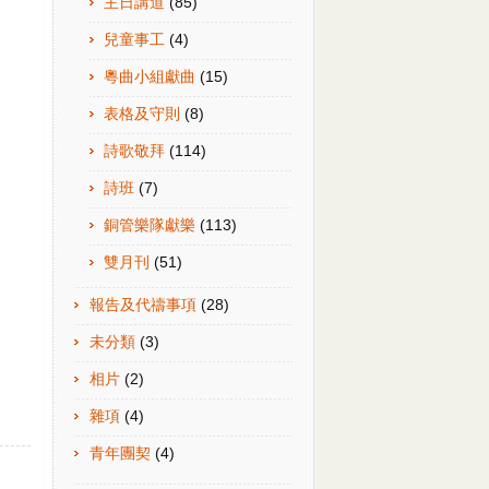
主日講道
(85)
兒童事工
(4)
粵曲小組獻曲
(15)
表格及守則
(8)
詩歌敬拜
(114)
詩班
(7)
銅管樂隊獻樂
(113)
雙月刊
(51)
報告及代禱事項
(28)
未分類
(3)
相片
(2)
雜項
(4)
青年團契
(4)