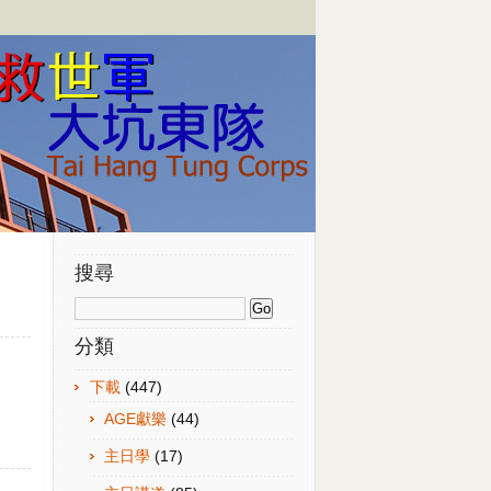
搜尋
分類
下載
(447)
AGE獻樂
(44)
主日學
(17)