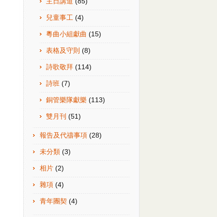
主日講道
(85)
兒童事工
(4)
粵曲小組獻曲
(15)
表格及守則
(8)
詩歌敬拜
(114)
詩班
(7)
銅管樂隊獻樂
(113)
雙月刊
(51)
報告及代禱事項
(28)
未分類
(3)
相片
(2)
雜項
(4)
青年團契
(4)