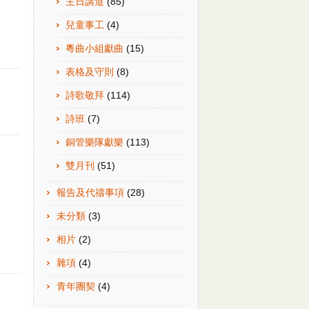
主日講道
(85)
兒童事工
(4)
粵曲小組獻曲
(15)
表格及守則
(8)
詩歌敬拜
(114)
詩班
(7)
銅管樂隊獻樂
(113)
雙月刊
(51)
報告及代禱事項
(28)
未分類
(3)
相片
(2)
雜項
(4)
青年團契
(4)