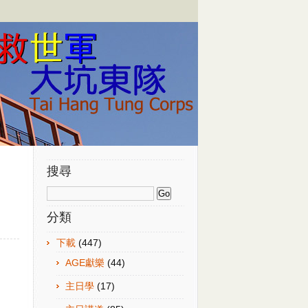
搜尋
分類
下載
(447)
AGE獻樂
(44)
主日學
(17)