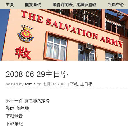
主頁
關於我們
聚會時間表、地圖及聯絡
社區中心
2008-06-29主日學
posted by
admin
on 七月 02 2008 |
下載
,
主日學
第十一課 前往耶路撒冷
導師: 簡智聰
下載錄音
下載筆記