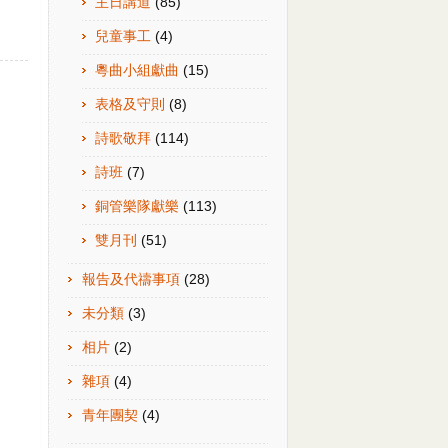
主日講道
(85)
兒童事工
(4)
粵曲小組獻曲
(15)
表格及守則
(8)
詩歌敬拜
(114)
詩班
(7)
銅管樂隊獻樂
(113)
雙月刊
(51)
報告及代禱事項
(28)
未分類
(3)
相片
(2)
雜項
(4)
青年團契
(4)