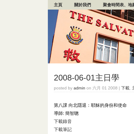
主頁
關於我們
聚會時間表、地
2008-06-01主日學
posted by
admin
on 六月 01 2008 |
下載
,
第八課 向北隱退：耶穌的身份和使命
導師: 簡智聰
下載錄音
下載筆記