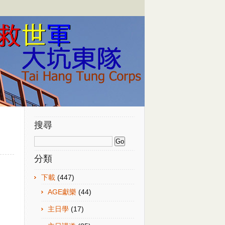
搜尋
分類
下載
(447)
AGE獻樂
(44)
主日學
(17)