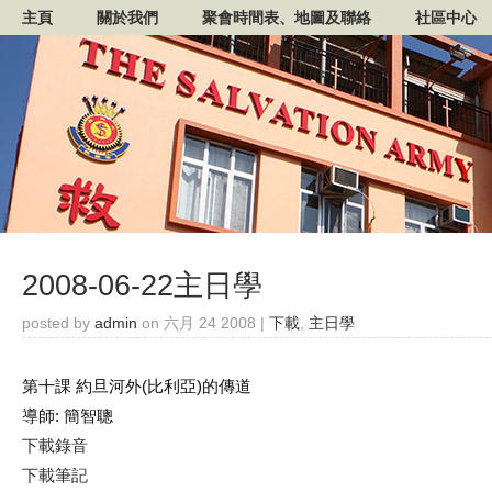
主頁
關於我們
聚會時間表、地圖及聯絡
社區中心
2008-06-22主日學
posted by
admin
on 六月 24 2008 |
下載
,
主日學
第十課 約旦河外(比利亞)的傳道
導師: 簡智聰
下載錄音
下載筆記