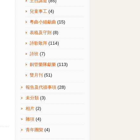
主日講道
(85)
兒童事工
(4)
粵曲小組獻曲
(15)
表格及守則
(8)
詩歌敬拜
(114)
詩班
(7)
銅管樂隊獻樂
(113)
雙月刊
(51)
報告及代禱事項
(28)
未分類
(3)
相片
(2)
雜項
(4)
青年團契
(4)