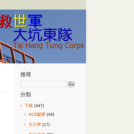
搜尋
分類
下載
(447)
AGE獻樂
(44)
主日學
(17)