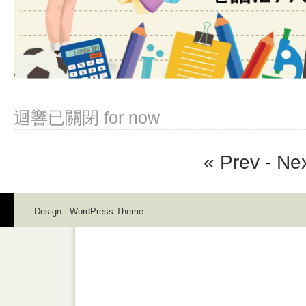
迴響已關閉
for now
« Prev
-
Nex
Design
·
WordPress Theme
·